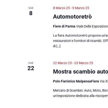
8 Marzo 25
-
9 Marzo 25
SAB
8
Automotoretrò
Fiere di Parma
Viale Delle Esposizio
La fiera Automotoretrò propone un'amp
restauratori e fornitori di ricambi. O
di […]
22 Marzo 25
-
23 Marzo 25
SAB
22
Mostra scambio aut
Polo Fieristico MalpensaFiere
Via X
Mercato di Scambio: Auto, Moto, Bici 
un’esposizione dedicata alla riscopert