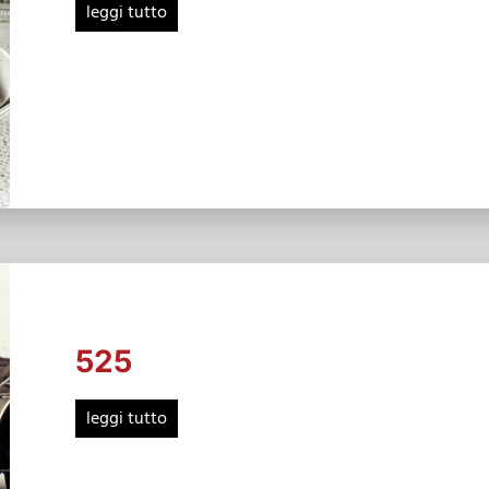
leggi tutto
525
leggi tutto