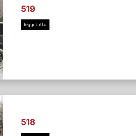
519
leggi tutto
518